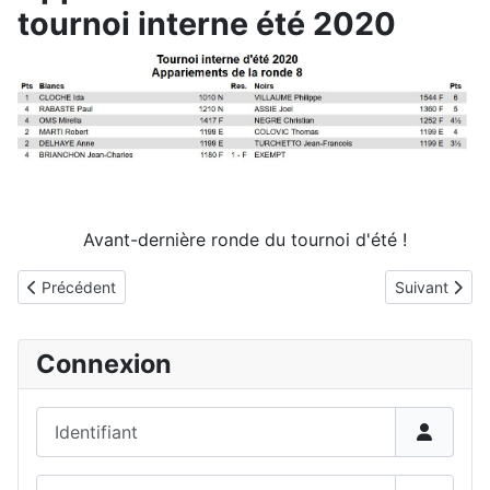
tournoi interne été 2020
Avant-dernière ronde du tournoi d'été !
Détails
Article précédent : Appariements ronde 9 tournoi interne été 20
Article suiva
Précédent
Suivant
Connexion
Identifiant
Mot de passe