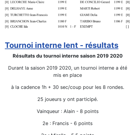
Détails
Tournoi interne lent - résultats
Résultats du tournoi interne saison 2019 2020
Durant la saison 2019 2020, un tournoi interne a été
mis en place
à la cadence 1h + 30 sec/coup pour les 8 rondes.
25 joueurs y ont participé.
Vainqueur : Alain - 8 points
2e : Francis - 6 points