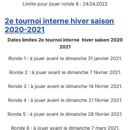
Limite pour jouer ronde 8 : 24.04.2022
Détails
2e tournoi interne hiver saison
2020-2021
Dates limites 2e tournoi interne hiver saison 2020
2021
Ronde 1 : à jouer avant le dimanche 31 janvier 2021.
Ronde 2 : à jouer avant le dimanche 7 février 2021.
Ronde 3 : à jouer avant le dimanche 14 février 2021.
Ronde 4 : à jouer avant le dimanche 21 février 2021.
Ronde 5 : à jouer avant le dimanche 28 février 2021.
Ronde 6 : à jouer avant le dimanche 7 mars 2021.