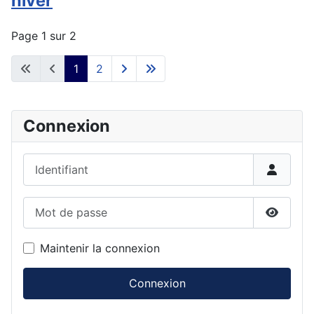
hiver
Page 1 sur 2
1
2
Connexion
Identifiant
Mot de passe
Affiche
Maintenir la connexion
Connexion